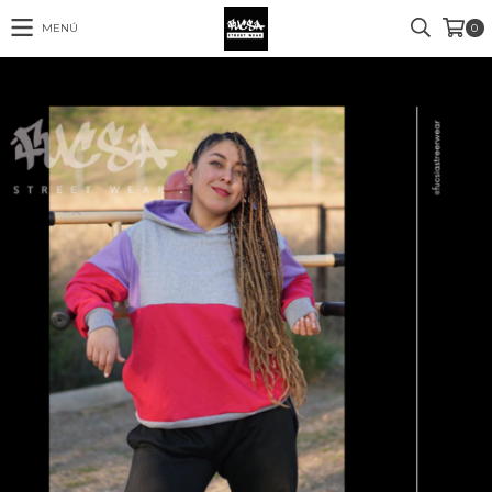
MENÚ
0