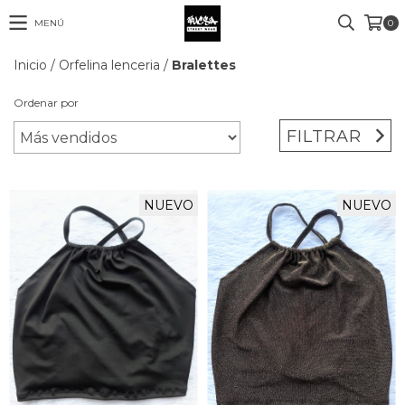
MENÚ
0
Inicio
/
Orfelina lenceria
/
Bralettes
Ordenar por
FILTRAR
NUEVO
NUEVO