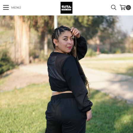
MENÚ
0