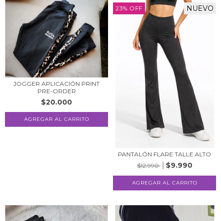
NUEVO
23
%
OFF
JOGGER APLICACIÓN PRINT
PRE-ORDER
$20.000
AGREGAR AL CARRITO
PANTALÓN FLARE TALLE ALTO
$9.990
$12.990
AGREGAR AL CARRITO