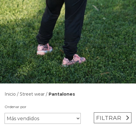
Inicio
/
Street wear
/
Pantalones
Ordenar por
FILTRAR