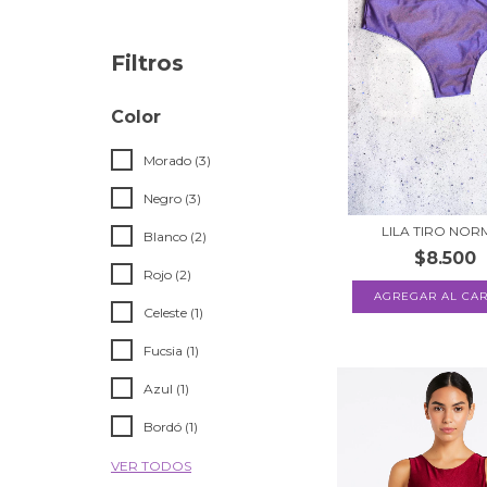
Filtros
Color
Morado (3)
Negro (3)
LILA TIRO NOR
Blanco (2)
$8.500
Rojo (2)
AGREGAR AL CAR
Celeste (1)
Fucsia (1)
Azul (1)
Bordó (1)
VER TODOS