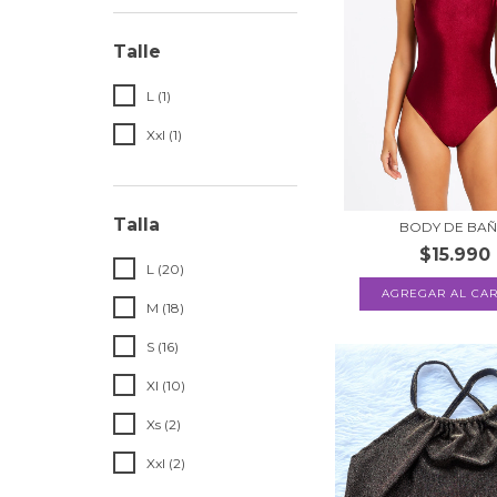
Talle
L (1)
Xxl (1)
Talla
BODY DE BA
$15.990
L (20)
AGREGAR AL CAR
M (18)
S (16)
Xl (10)
Xs (2)
Xxl (2)